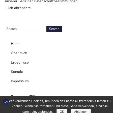
unserer Seite der Datenschutzbestimmungen.
Ich akzeptiere
Home
Über mich
Ergebnisse
Kontakt
Impressum
Tagebuch
(73)
Wir verwenden Cookies, um Ihnen das beste Nutzererlebnis bieten zu
können. Wenn Sie fortfahren und diese Seite verwenden, sind Sie
damit einverstanden.
OK
Ablehnen