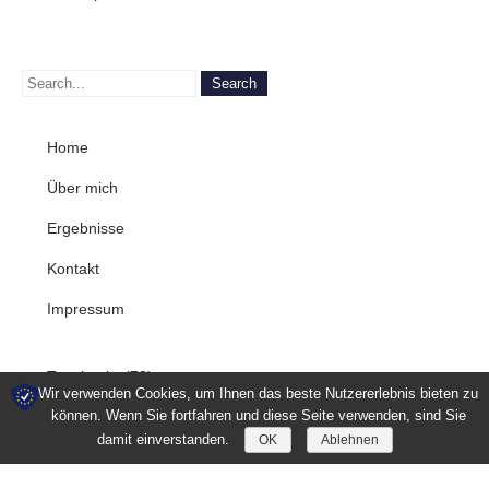
Home
Über mich
Ergebnisse
Kontakt
Impressum
Tagebuch
(73)
Wir verwenden Cookies, um Ihnen das beste Nutzererlebnis bieten zu
können. Wenn Sie fortfahren und diese Seite verwenden, sind Sie
damit einverstanden.
OK
Ablehnen
Samantha ROSSMANN 2026 | All Rights Reserved. Powered by